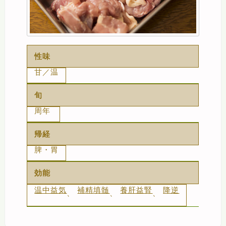
性味
甘／温
旬
周年
帰経
脾・胃
効能
温中益気
補精填髄
養肝益腎
降逆