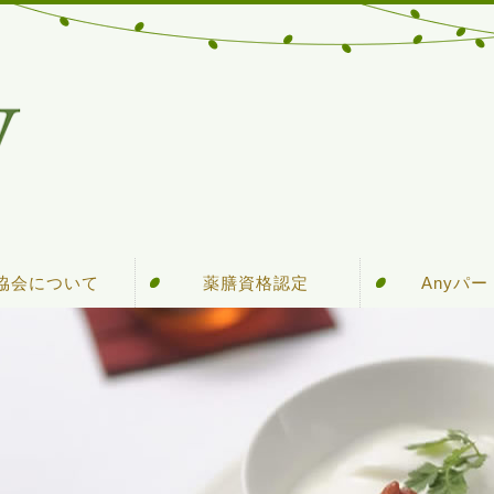
y協会について
薬膳資格認定
Anyパ
y協会について
アクセス
協会概要
講師紹介
入会案内
受験対策講座
資格について
セミナー情報
通信講座
教育認
会員ロ
食材
用語