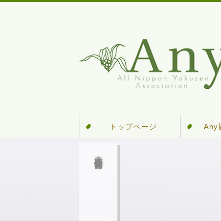
トップページ
An
An
全日本薬膳食医情報協会