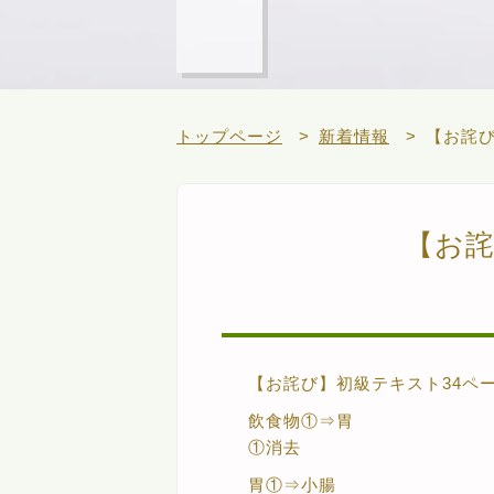
トップページ
新着情報
【お詫び
【お詫
【お詫び】初級テキスト34ペ
飲食物①⇒胃
①消去
胃①⇒小腸