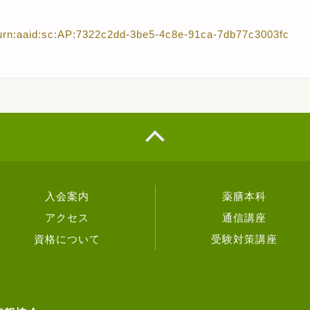
d/urn:aaid:sc:AP:7322c2dd-3be5-4c8e-91ca-7db77c3003fc
入会案内
薬膳本科
アクセス
通信講座
資格について
受験対策講座