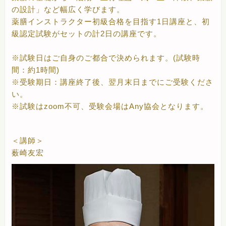
の設計」など幅広く学びます。
薬膳インストラクター初級合格を目指す1日講座と、初
級認定試験がセットの計2日の講座です。
※試験日はご自身のご都合で決められます。(試験時
間：約1時間)
※受験期日：講座終了後、翌月末日までにご受験くださ
い。
※試験はzoom不可、受験会場はAny協会となります。
＜講師＞
薮崎友宏