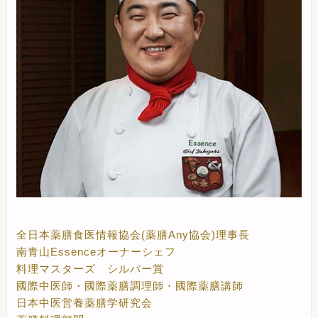
全日本薬膳食医情報協会
(薬膳Any協会)理事長
南青山Essenceオーナーシェフ
料理マスターズ シルバー賞
國際中医師・國際薬膳調理師・國際薬膳講師
日本中医営養薬膳学研究会