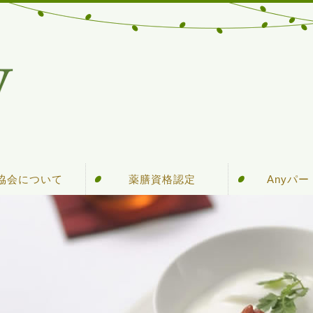
y協会について
薬膳資格認定
Anyパ
y協会について
アクセス
協会概要
講師紹介
入会案内
受験対策講座
資格について
セミナー情報
通信講座
教育認
会員ロ
食材
用語