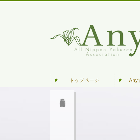
トップページ
An
An
全日本薬膳食医情報協会