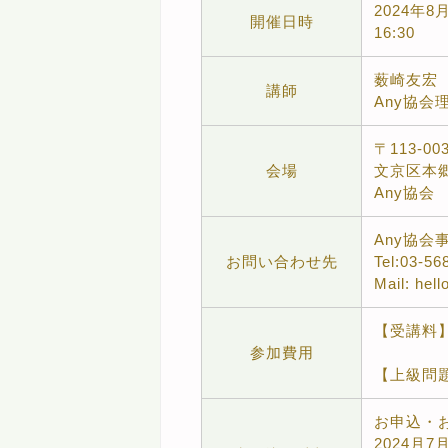
2024年8月
開催日時
16:30
薮崎友宏
講師
Any協会
〒113-00
会場
文京区本郷
Any協会
Any協会
お問い合わせ先
Tel:03-5
Mail: hel
【受講料】会
参加費用
【上級問題集
お申込・
2024月7